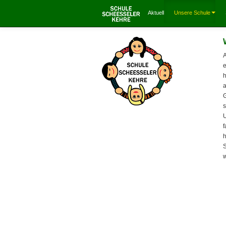
Aktuell
Unsere Schule
A
e
h
a
s
U
f
h
S
w