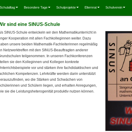
Schulalltag
Besondere Tage
Schulprojekte
Elternrat
Schulverein
Wir sind eine SINUS-Schule
ls SINUS-Schule entwickeln wir den Mathematikunterricht in
nger Kooperation mit allen Fachkolleginnen weiter. Dazu
aben unsere beiden Mathematik-Fachleiterinnen regelmäßig
n Netzwerktreffen mit den SINUS-Beauftragten anderer
Grundschulen teilgenommen. In unseren Fachkonferenzen
tellen sie den Kolleginnen und Kollegen konkrete
nterrichtsbeispiele vor und stärken ihre fachdidaktischen und
achlichen Kompetenzen. Lehrkräfte werden darin unterstützt
erauszufinden, wo die Stärken und Schwächen von
chülerinnen und Schülern liegen, und erhalten Anregungen,
ie sie die Leistungsheterogenität produktiv nutzen können.